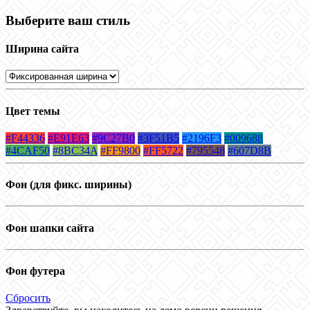
Выберите ваш стиль
Ширина сайта
Цвет темы
#F44336
#E91E63
#9C27B0
#3F51B5
#2196F3
#009688
#4CAF50
#8BC34A
#FF9800
#FF5722
#795548
#607D8B
Фон (для фикс. ширины)
Фон шапки сайта
Фон футера
Сбросить