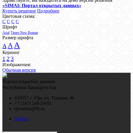
Здравствуйте, вы находитесь на демо версии решения
«SIMAI: Портал открытых данных»
Купить решение
Подробнее
Цветовая схема:
C
C
C
C
Шрифт
Arial
Times New Roman
Размер шрифта
A
A
A
Кернинг
1
2
3
Изображения:
Обычная версия
Портал открытых данных
Республики Башкортостан
450057 г. Уфа, ул. Тукаева, 46
+7 (347) 249-24-01
opendata@rb.ru
Войти