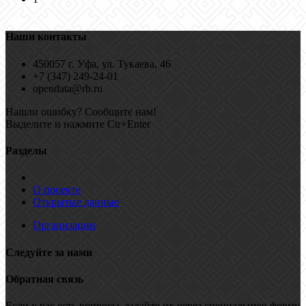
Наши контакты
450057 г. Уфа, ул. Тукаева, 46
+7 (347) 249-24-01
opendata@rb.ru
Нашли ошибку? Сообщите нам!
Выделите и нажмите Ctr+Enter
Разделы
О проекте
Открытые данные
Организации
Следуйте за нами
Обратная связь
Если у вас есть вопросы, задайте их через специальную форму