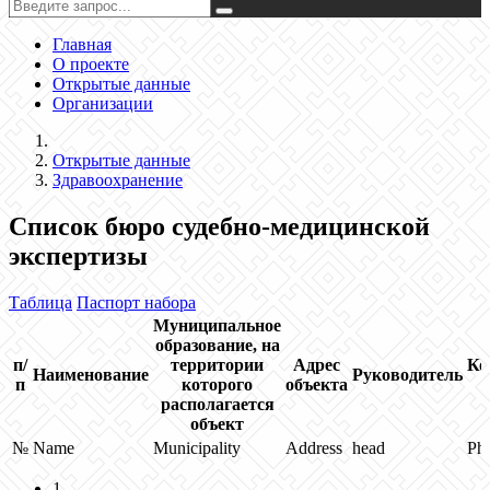
Главная
О проекте
Открытые данные
Организации
Открытые данные
Здравоохранение
Список бюро судебно-медицинской
экспертизы
Таблица
Паспорт набора
Муниципальное
образование, на
п/
территории
Адрес
Ко
Наименование
Руководитель
п
которого
объекта
располагается
объект
№
Name
Municipality
Address
head
Ph
1